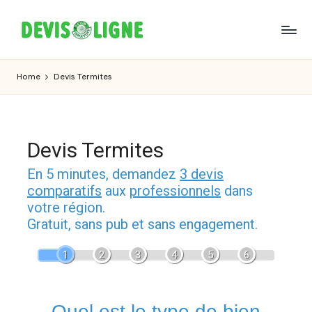
Skip
to
content
Home
Devis Termites
Devis Termites
En 5 minutes, demandez
3 devis
comparatifs
aux
professionnels
dans
votre région.
Gratuit, sans pub et sans engagement.
1
2
3
4
5
6
Quel est le type de bien