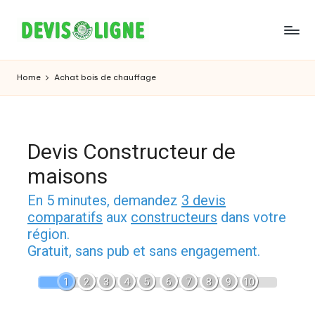
Skip
to
content
Home
Achat bois de chauffage
Devis Constructeur de
maisons
En 5 minutes, demandez
3 devis
comparatifs
aux
constructeurs
dans votre
région.
Gratuit, sans pub et sans engagement.
1
2
3
4
5
6
7
8
9
10