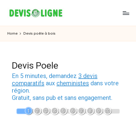
Skip
to
content
Home
Devis poêle à bois
Devis Poele
En 5 minutes, demandez
3 devis
comparatifs
aux
cheministes
dans votre
région.
Gratuit, sans pub et sans engagement.
1
2
3
4
5
6
7
8
9
10