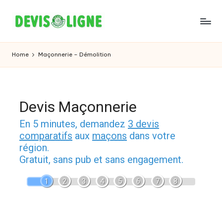
Skip
to
content
Home
Maçonnerie – Démolition
Devis Maçonnerie
En 5 minutes, demandez
3 devis
comparatifs
aux
maçons
dans votre
région.
Gratuit, sans pub et sans engagement.
1
2
3
4
5
6
7
8