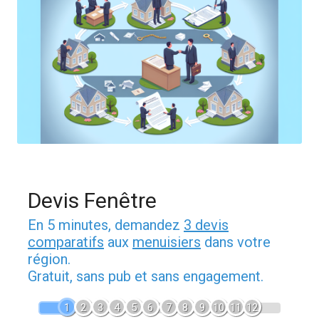
Devis Fenêtre
En 5 minutes, demandez
3 devis
comparatifs
aux
menuisiers
dans votre
région.
Gratuit, sans pub et sans engagement.
1
2
3
4
5
6
7
8
9
10
11
12