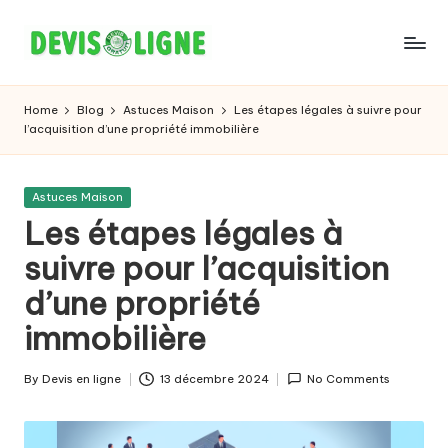
Skip
to
content
Home
Blog
Astuces Maison
Les étapes légales à suivre pour
l’acquisition d’une propriété immobilière
Posted
Astuces Maison
in
Les étapes légales à
suivre pour l’acquisition
d’une propriété
immobilière
By
Devis en ligne
13 décembre 2024
No Comments
Posted
by